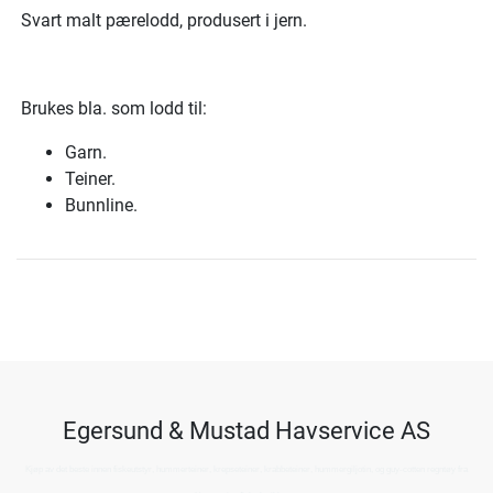
Svart malt pærelodd, produsert i jern.
Brukes bla. som lodd til:
Garn.
Teiner.
Bunnline.
Egersund & Mustad Havservice AS
Kjøp av det beste innen fiskeutstyr, hummerteiner, krepseteiner, krabbeteiner, hummergiljotin, og guy-cotten regntøy fra