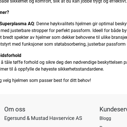
de sikkerhet og komfort, slik at du kan jobbe trygt og effektivt.
lmer?
 Superplasma AQ
: Denne høykvalitets hjelmen gir optimal beskyt
rt med justerbare stropper for perfekt passform. Ideell for både b
r et bredt spekter av hjelmer som dekker behovene til ulike bransjer,
utstyrt med funksjoner som støtabsorbering, justerbar passform 
eidsforhold
r å tåle tøffe forhold og sikre deg den nødvendige beskyttelsen
lmer til å oppfylle de høyeste sikkerhetsstandardene.
g velg hjelmen som passer best for ditt behov!
Om oss
Kundeser
Egersund & Mustad Havservice AS
Blogg