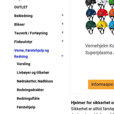
OUTLET
Bekledning
Blåser
Tauverk / Fortøyning
Fiskeutstyr
Vernehjelm K
Verne, Førstehjelp og
Superplasma
Redning
Varsling
Livbøyer og tilbehør
Nødraketter, Nødbluss
Informasjon
Redningsdrakter
Redningsflåte
Hjelmer for sikkerhet o
Førstehjelp
Sikkerhet er alltid først