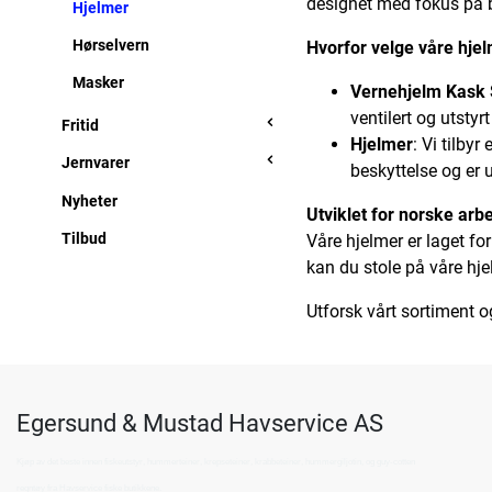
designet med fokus på bå
Hjelmer
Hørselvern
Hvorfor velge våre hje
Masker
Vernehjelm Kask
ventilert og utsty
Fritid
Hjelmer
: Vi tilby
Jernvarer
beskyttelse og er 
Nyheter
Utviklet for norske arb
Tilbud
Våre hjelmer er laget fo
kan du stole på våre hje
Utforsk vårt sortiment o
Egersund & Mustad Havservice AS
Kjøp av det beste innen fiskeutstyr, hummerteiner, krepseteiner, krabbeteiner, hummergiljotin, og guy-cotten
regntøy fra Havservice fiske butikkene.