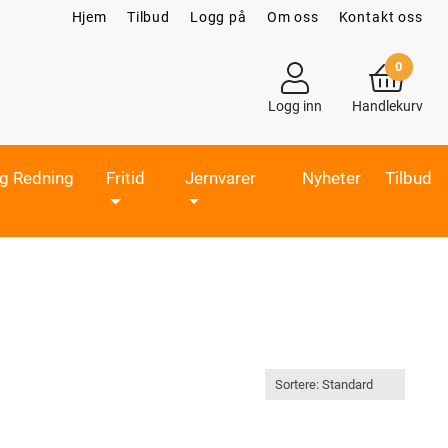
Hjem
Tilbud
Logg på
Om oss
Kontakt oss
0
Logg inn
Handlekurv
og Redning
Fritid
Jernvarer
Nyheter
Tilbud