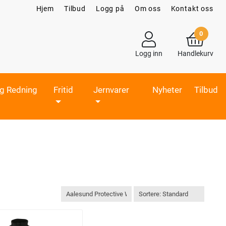
Hjem
Tilbud
Logg på
Om oss
Kontakt oss
0
Logg inn
Handlekurv
og Redning
Fritid
Jernvarer
Nyheter
Tilbud