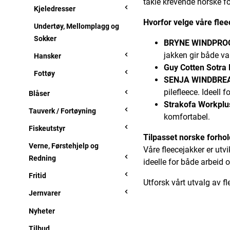
takle krevende norske fo
Kjeledresser
Hvorfor velge våre fle
Undertøy, Mellomplagg og
Sokker
BRYNE WINDPROO
jakken gir både va
Hansker
Guy Cotten Sotra 
Fottøy
SENJA WINDBREA
pilefleece. Ideell 
Blåser
Strakofa Workplu
Tauverk / Fortøyning
komfortabel.
Fiskeutstyr
Tilpasset norske forhol
Verne, Førstehjelp og
Våre fleecejakker er utv
Redning
ideelle for både arbeid og
Fritid
Utforsk vårt utvalg av f
Jernvarer
Nyheter
Tilbud