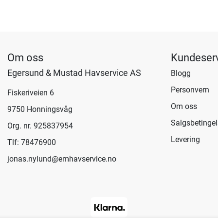
Om oss
Kundeser
Egersund & Mustad Havservice AS
Blogg
Personvern
Fiskeriveien 6
Om oss
9750 Honningsvåg
Salgsbetingel
Org. nr. 925837954
Levering
Tlf:
78476900
jonas.nylund@emhavservice.no