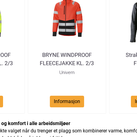
ROOF
BRYNE WINDPROOF
Stra
. 2/3
FLEECEJAKKE KL. 2/3
F
T
RØD/SVART
Univern
Informasjon
og komfort i alle arbeidsmiljøer
ekte valget når du trenger et plagg som kombinerer varme, komfort