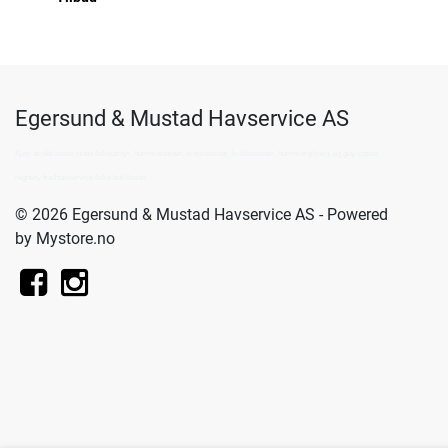
Egersund & Mustad Havservice AS
Kjøp av det beste innen fiskeutstyr, hummerteiner, krepseteiner, krabbeteiner, hummergiljotin, og guy-cotten
regntøy fra Havservice fiske butikkene.
© 2026 Egersund & Mustad Havservice AS - Powered
by
Mystore.no