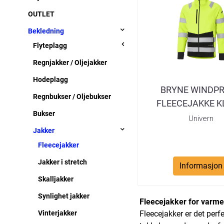
OUTLET
Bekledning
Flyteplagg
Regnjakker / Oljejakker
Hodeplagg
BRYNE WINDP
Regnbukser / Oljebukser
FLEECEJAKKE KL
Bukser
GUL/SVAR
Univern
Jakker
Fleecejakker
Jakker i stretch
Informasjon
Skalljakker
Synlighet jakker
Fleecejakker for varme 
Vinterjakker
Fleecejakker er det perf