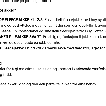
rhold, både på jobb og i fritiden.
ecejakker?
F FLEECEJAKKE KL. 2/3
: En vindtett fleecejakke med høy synl
rme og beskyttelse mot vind, samtidig som den oppfyller kravene
Fleece
: En komfortabel og slitesterk fleecejakke fra Guy Cotten,
KER PILEJAKKE SVART
: En stilig og funksjonell jakke som 
for kjølige dager både på jobb og fritid.
s Fleecejakke
: En praktisk arbeidsjakke med fleecefôr, laget fo
d
iklet for å gi maksimal isolasjon og komfort i varierende værforh
 fritid.
leecejakker i dag og finn den perfekte jakken for dine behov!