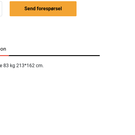
Send forespørsel
jon
ne 83 kg 213*162 cm.