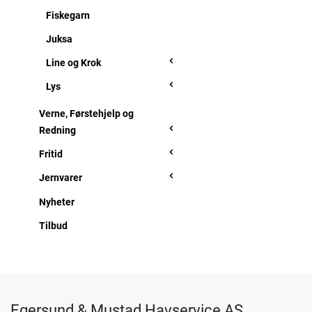
Fiskegarn
Juksa
Line og Krok
Lys
Verne, Førstehjelp og
Redning
Fritid
Jernvarer
Nyheter
Tilbud
Egersund & Mustad Havservice AS