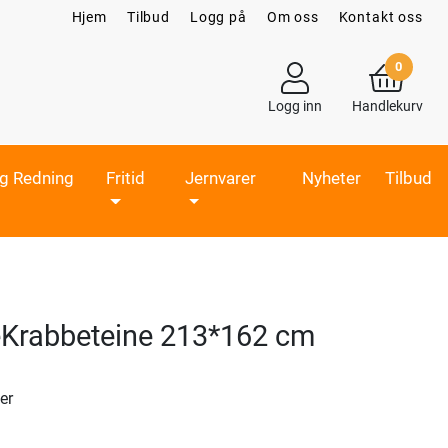
Hjem
Tilbud
Logg på
Om oss
Kontakt oss
0
Logg inn
Handlekurv
og Redning
Fritid
Jernvarer
Nyheter
Tilbud
Krabbeteine 213*162 cm
er