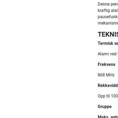
Denne pene
kraftig al
pausefunks
mekanismen 
TEKNI
Termisk s
Alarm ved 
Frekvens
868 MHz
Rekkevidd
Opp til 100 
Gruppe
Maks. anta