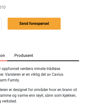
010
Send forespørsel
jon
Produsent
 oppfunnet verdens minste trådløse
r. Varsleren er en viktig del av Cavius
larm Family.
eren er designet for områder hvor en brann vil
lamme og varme enn røyk; sånn som kjøkken,
g verksted.