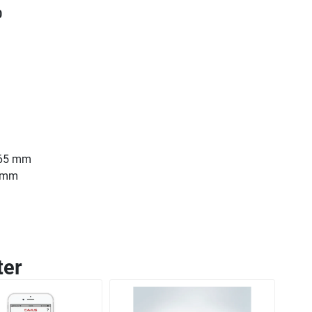
0
 65 mm
 mm
ter