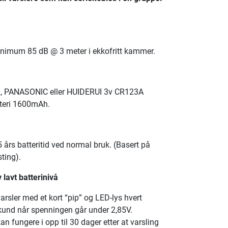
nimum 85 dB @ 3 meter i ekkofritt kammer.
 PANASONIC eller HUIDERUI 3v CR123A
tteri 1600mAh.
års batteritid ved normal bruk. (Basert på
sting).
 lavt batterinivå
arsler med et kort “pip” og LED-lys hvert
und når spenningen går under 2,85V.
an fungere i opp til 30 dager etter at varsling