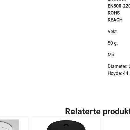
EN300-22
ROHS
REACH
Vekt
50 g.
Mål
Diameter:
Høyde: 44
Relaterte produk