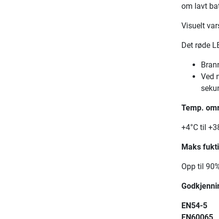
om lavt bat
Visuelt var
Det røde LE
Brann
Ved n
seku
Temp. om
+4°C til +38
Maks fukt
Opp til 90
Godkjenni
EN54-5
EN60065