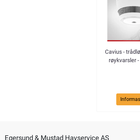
Cavius - trådlø
røykvarsler - 
Informas
Egersund & Mustad Havservice AS