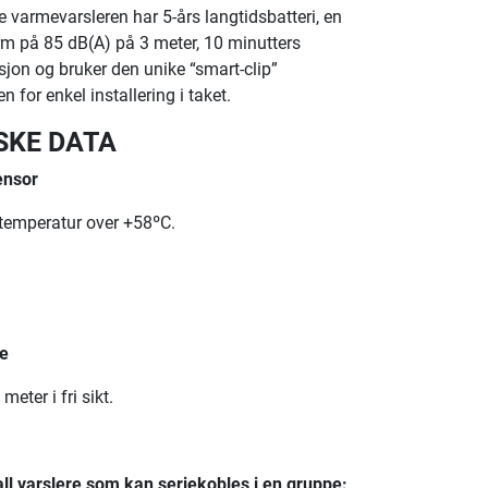
 varmevarsleren har 5-års langtidsbatteri, en
arm på 85 dB(A) på 3 meter, 10 minutters
jon og bruker den unike “smart-clip”
for enkel installering i taket.
SKE DATA
ensor
temperatur over +58ºC.
e
meter i fri sikt.
ll varslere som kan seriekobles i en gruppe: