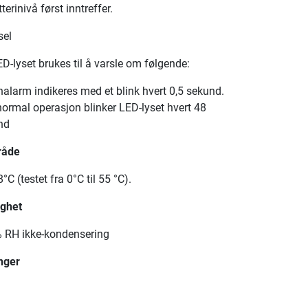
terinivå først inntreffer.
sel
D-lyset brukes til å varsle om følgende:
alarm indikeres med et blink hvert 0,5 sekund.
ormal operasjon blinker LED-lyset hvert 48
nd
råde
°C (testet fra 0°C til 55 °C).
ighet
% RH ikke-kondensering
nger