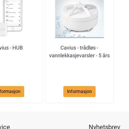
vius - HUB
Cavius - trådløs -
vannlekkasjevarsler - 5 års
...
nformasjon
Informasjon
vice
Nyhetsbrev