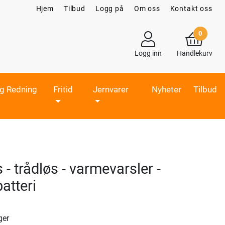
Hjem
Tilbud
Logg på
Om oss
Kontakt oss
0
Logg inn
Handlekurv
og Redning
Fritid
Jernvarer
Nyheter
Tilbud
 - trådløs - varmevarsler -
batteri
ger