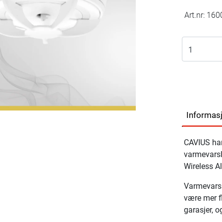
Art.nr:
160
Informas
CAVIUS har
varmevarsle
Wireless A
Varmevarsl
være mer f
garasjer, o