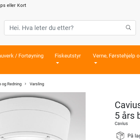
ps eller Kort
auverk / Fortøyning
Fiskeutstyr
Verne, Førstehjelp 
p og Redning
Varsling
Cavius
5 års 
Cavius
På la