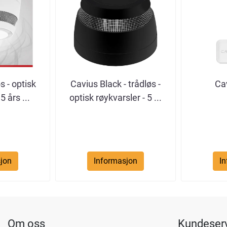
s - optisk
Cavius Black - trådløs -
Ca
5 års ...
optisk røykvarsler - 5 ...
jon
Informasjon
I
Om oss
Kundeser