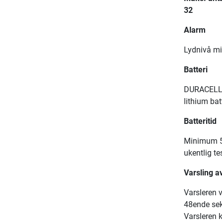
32
Alarm
Lydnivå mi
Batteri
DURACELL,
lithium ba
Batteritid
Minimum 5 
ukentlig te
Varsling av
Varsleren v
48ende sek
Varsleren k